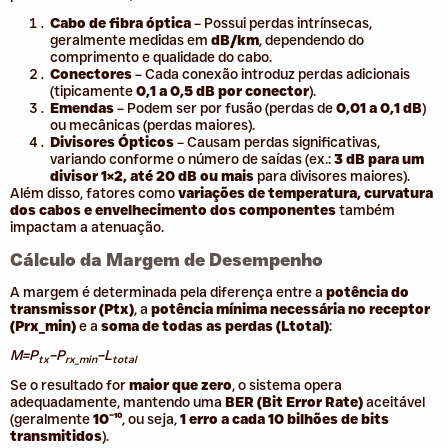
Cabo de fibra óptica
– Possui perdas intrínsecas,
geralmente medidas em
dB/km
, dependendo do
comprimento e qualidade do cabo.
Conectores
– Cada conexão introduz perdas adicionais
(tipicamente
0,1 a 0,5 dB por conector
).
Emendas
– Podem ser por fusão (perdas de
0,01 a 0,1 dB
)
ou mecânicas (perdas maiores).
Divisores Ópticos
– Causam perdas significativas,
variando conforme o número de saídas (ex.:
3 dB para um
divisor 1×2, até 20 dB ou mais
para divisores maiores).
Além disso, fatores como
variações de temperatura, curvatura
dos cabos e envelhecimento dos componentes
também
impactam a atenuação.
Cálculo da Margem de Desempenho
A margem é determinada pela diferença entre a
potência do
transmissor (Ptx)
, a
potência mínima necessária no receptor
(Prx_min)
e a
soma de todas as perdas (Ltotal)
:
M=P
−P
−L
tx
rx_min
total​
Se o resultado for
maior que zero
, o sistema opera
adequadamente, mantendo uma
BER (Bit Error Rate)
aceitável
(geralmente
10⁻¹⁰
, ou seja,
1 erro a cada 10 bilhões de bits
transmitidos
).