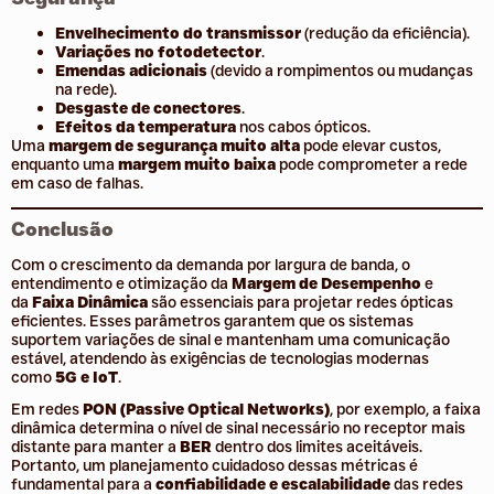
Envelhecimento do transmissor
(redução da eficiência).
Variações no fotodetector
.
Emendas adicionais
(devido a rompimentos ou mudanças
na rede).
Desgaste de conectores
.
Efeitos da temperatura
nos cabos ópticos.
Uma
margem de segurança muito alta
pode elevar custos,
enquanto uma
margem muito baixa
pode comprometer a rede
em caso de falhas.
Conclusão
Com o crescimento da demanda por largura de banda, o
entendimento e otimização da
Margem de Desempenho
e
da
Faixa Dinâmica
são essenciais para projetar redes ópticas
eficientes. Esses parâmetros garantem que os sistemas
suportem variações de sinal e mantenham uma comunicação
estável, atendendo às exigências de tecnologias modernas
como
5G e IoT
.
Em redes
PON (Passive Optical Networks)
, por exemplo, a faixa
dinâmica determina o nível de sinal necessário no receptor mais
distante para manter a
BER
dentro dos limites aceitáveis.
Portanto, um planejamento cuidadoso dessas métricas é
fundamental para a
confiabilidade e escalabilidade
das redes