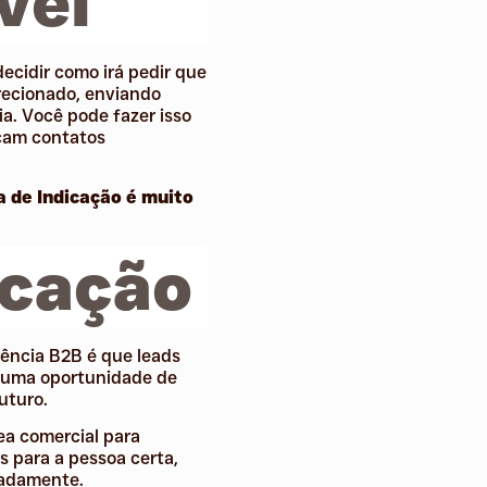
vel
ecidir como irá pedir que
recionado, enviando
a. Você pode fazer isso
çam contatos
 de Indicação é muito
icação
ência B2B é que leads
s uma oportunidade de
uturo.
ea comercial para
s para a pessoa certa,
radamente.