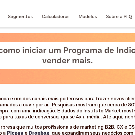
Segmentos
Calculadoras
Modelos
Sobre a PliQ
 como iniciar um Programa de Indi
vender mais.
oca é um dos canais mais poderosos para trazer novos clien
tumados a ouvir por aí. Pesquisas mostram que cerca de 
mpra com uma indicação. E dados do Instituto Market mostr
o para taxas de conversão, quase 4x a média. Até aqui, nen
urpresa que muitos profissionais de marketing B2B, CX e C
o a
Picpay
e
Dropbox
, que expandiram seus negócios com