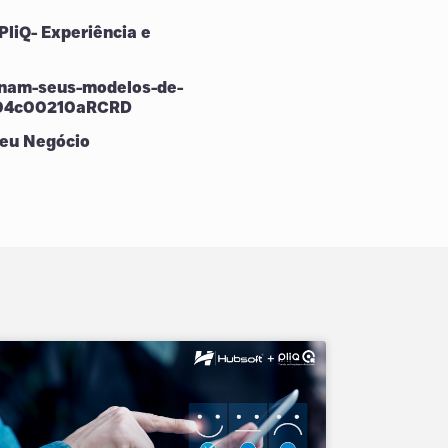
PliQ- Experiência e
onam-seus-modelos-de-
004c00210aRCRD
seu Negócio