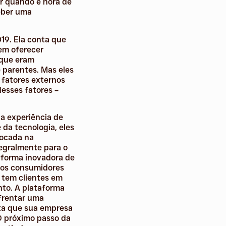
er quando é hora de
eber uma
19. Ela conta que
 em oferecer
 que eram
 parentes. Mas eles
 fatores externos
desses fatores –
da experiência de
da tecnologia, eles
focada na
tegralmente para o
a forma inovadora de
 dos consumidores
 tem clientes em
nto. A plataforma
frentar uma
nta que sua empresa
O próximo passo da