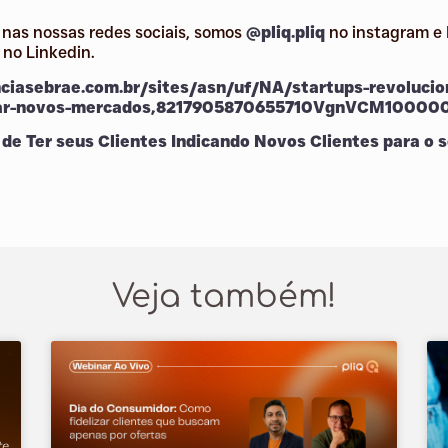
as nossas redes sociais, somos
@pliq.pliq
no instagram e
no Linkedin.
ciasebrae.com.br/sites/asn/uf/NA/startups-revoluci
star-novos-mercados,8217905870655710VgnVCM1000
de Ter seus Clientes Indicando Novos Clientes para o 
Veja também!