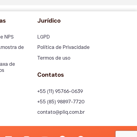
as
Jurídico
de NPS
LGPD
Amostra de
Política de Privacidade
Termos de uso
Taxa de
os
Contatos
+55 (11) 95766-0639
+55 (85) 98897-7720
contato@pliq.com.br