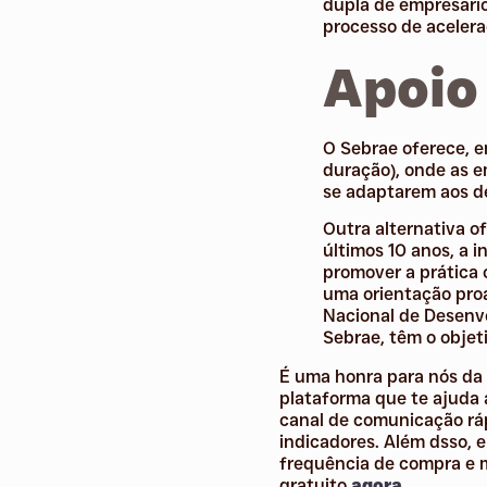
dupla de empresários
processo de acelera
Apoio
O Sebrae oferece, e
duração), onde as e
se adaptarem aos d
Outra alternativa o
últimos 10 anos, a i
promover a prática
uma orientação proa
Nacional de Desenvo
Sebrae, têm o objet
É uma honra para nós da
plataforma que te ajuda a
canal de comunicação ráp
indicadores. Além dsso, 
frequência de compra e mu
gratuito
agora.