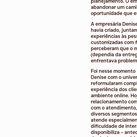
planejamento. O emp
abandonar um camin
oportunidade que es
A empresária Denise
havia criado, junta
experiências às pes
customizadas com fo
perceberam que o mo
(dependia da entrega
enfrentava problema
Foi nesse momento q
Denise com o univer
reformularam compl
experiência dos cli
ambiente online. Ho
relacionamento com 
com o atendimento, 
diversos segmentos 
atende especialmen
dificuldade de inte
disponibiliza – ant