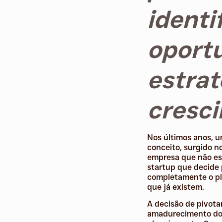
identi
oport
estrat
cresc
Nos últimos anos, um
conceito, surgido n
empresa que não est
startup que decide 
completamente o pl
que já existem.
A decisão de pivota
amadurecimento do e