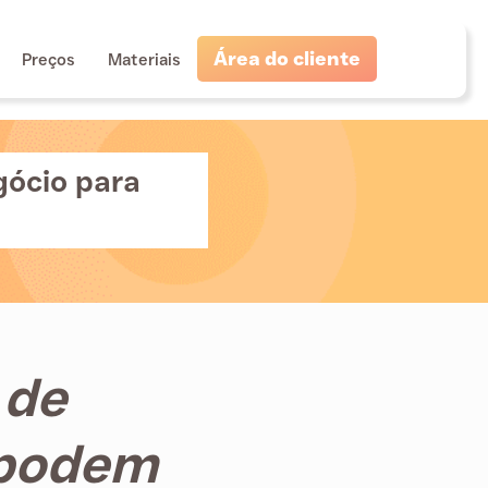
Área do cliente
Preços
Materiais
gócio para
 de
 podem