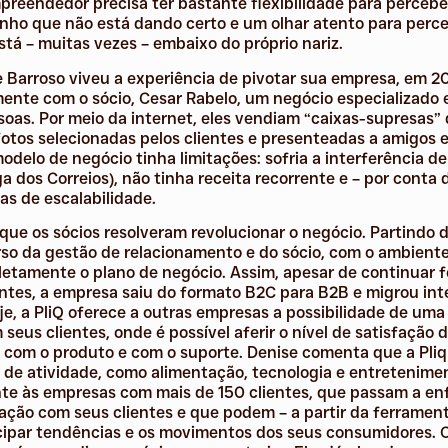
reendedor precisa ter bastante flexibilidade para perceb
ho que não está dando certo e um olhar atento para perc
tá – muitas vezes – embaixo do próprio nariz.
 Barroso viveu a experiência de pivotar sua empresa, em 20
mente com o sócio, Cesar Rabelo, um negócio especializado
soas. Por meio da internet, eles vendiam “caixas-supresas”
tos selecionadas pelos clientes e presenteadas a amigos e
delo de negócio tinha limitações: sofria a interferência de
 dos Correios), não tinha receita recorrente e – por conta 
s de escalabilidade.
ue os sócios resolveram revolucionar o negócio. Partindo 
so da gestão de relacionamento e do sócio, com o ambiente 
etamente o plano de negócio. Assim, apesar de continuar 
entes, a empresa saiu do formato B2C para B2B e migrou in
je, a PliQ oferece a outras empresas a possibilidade de um
seus clientes, onde é possível aferir o nível de satisfação
com o produto e com o suporte. Denise comenta que a Pliq
de atividade, como alimentação, tecnologia e entretenime
te às empresas com mais de 150 clientes, que passam a en
ração com seus clientes e que podem – a partir da ferrame
ecipar tendências e os movimentos dos seus consumidores. 