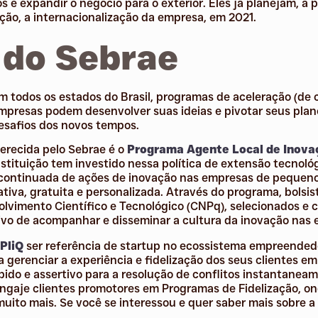
 é expandir o negócio para o exterior. Eles já planejam, a 
ção, a internacionalização da empresa, em 2021.
 do Sebrae
m todos os estados do Brasil, programas de aceleração (de 
mpresas podem desenvolver suas ideias e pivotar seus plan
esafios dos novos tempos.
ferecida pelo Sebrae é o
Programa Agente Local de Inova
nstituição tem investido nessa política de extensão tecnológ
 continuada de ações de inovação nas empresas de pequeno
tiva, gratuita e personalizada. Através do programa, bolsi
lvimento Científico e Tecnológico (CNPq), selecionados e 
ivo de acompanhar e disseminar a cultura da inovação nas
PliQ
ser referência de startup no ecossistema empreende
 gerenciar a experiência e fidelização dos seus clientes e
ido e assertivo para a resolução de conflitos instantaneam
engaje clientes promotores em Programas de Fidelização, on
ito mais. Se você se interessou e quer saber mais sobre a g