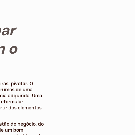
ar
m o
ras: pivotar. O
os rumos de uma
cia adquirida. Uma
 reformular
rtir dos elementos
stão do negócio, do
 de um bom