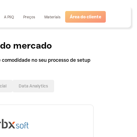
Área do cliente
A PliQ
Preços
Materiais
do mercado
 e comodidade no seu processo de setup
cial
Data Analytics