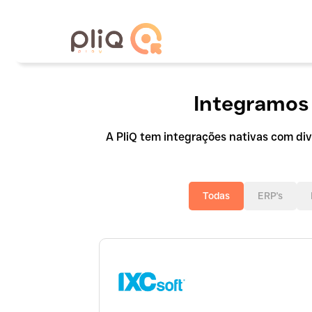
Integramos
A PliQ tem integrações nativas com di
Todas
ERP's