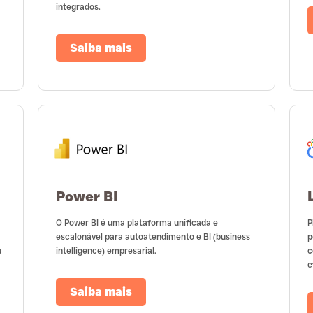
integrados.
Saiba mais
Power BI
O Power BI é uma plataforma unificada e
P
escalonável para autoatendimento e BI (business
p
u
intelligence) empresarial.
c
e
Saiba mais